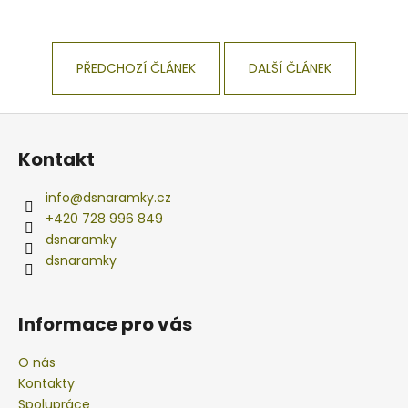
PŘEDCHOZÍ ČLÁNEK
DALŠÍ ČLÁNEK
Z
á
Kontakt
p
a
info
@
dsnaramky.cz
t
+420 728 996 849
í
dsnaramky
dsnaramky
Informace pro vás
O nás
Kontakty
Spolupráce