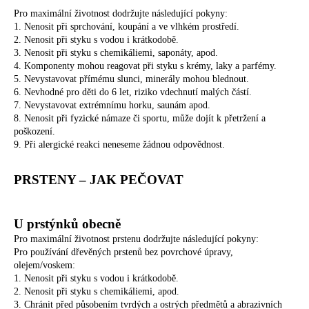
a
Pro maximální životnost dodržujte následující pokyny:
1. Nenosit při sprchování, koupání a ve vlhkém prostředí.
j
2. Nenosit při styku s vodou i krátkodobě.
í
3. Nenosit při styku s chemikáliemi, saponáty, apod.
t
4. Komponenty mohou reagovat při styku s krémy, laky a parfémy.
5. Nevystavovat přímému slunci, minerály mohou blednout.
?
6. Nevhodné pro děti do 6 let, riziko vdechnutí malých částí.
7. Nevystavovat extrémnímu horku, saunám apod.
8. Nenosit při fyzické námaze či sportu, může dojít k přetržení a
poškození.
9. Při alergické reakci neneseme žádnou odpovědnost.
HLEDAT
PRSTENY – JAK PEČOVAT
U prstýnků obecně
Pro maximální životnost prstenu dodržujte následující pokyny:
Pro používání dřevěných prstenů bez povrchové úpravy,
olejem/voskem:
1. Nenosit při styku s vodou i krátkodobě.
2. Nenosit při styku s chemikáliemi, apod.
3. Chránit před působením tvrdých a ostrých předmětů a abrazivních