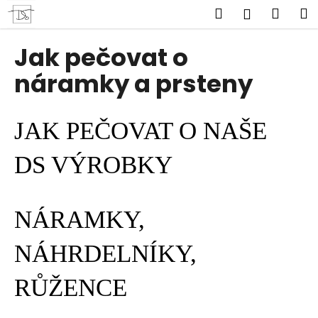
K
Přejít
Hledat
Náku
M
Přihlášen
na
o
obsah
Zpět
Zpět
košík
š
Jak pečovat o
í
C
náramky a prsteny
k
o
p
JAK PEČOVAT O NAŠE
o
t
DS VÝROBKY
ř
e
b
NÁRAMKY,
u
j
NÁHRDELNÍKY,
e
t
RŮŽENCE
e
n