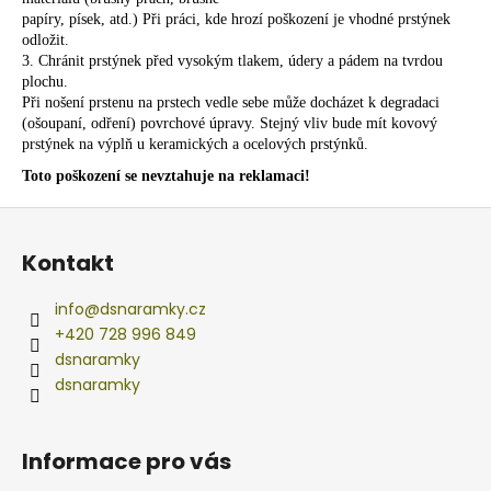
papíry, písek, atd.) Při práci, kde hrozí poškození je vhodné prstýnek
odložit.
3. Chránit prstýnek před vysokým tlakem, údery a pádem na tvrdou
plochu.
Při nošení prstenu na prstech vedle sebe může docházet k degradaci
(ošoupaní, odření) povrchové
úpravy. Stejný vliv bude mít kovový
prstýnek na výplň u keramických a ocelových prstýnků.
Toto
poškození se nevztahuje na reklamaci!
Z
á
Kontakt
p
a
info
@
dsnaramky.cz
t
+420 728 996 849
í
dsnaramky
dsnaramky
Informace pro vás