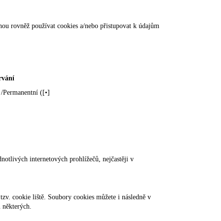
ohou rovněž používat cookies a/nebo přistupovat k údajům
rvání
 /Permanentní ([•]
notlivých internetových prohlížečů, nejčastěji v
zv. cookie liště. Soubory cookies můžete i následně v
n některých.