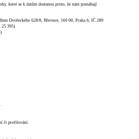
osoby, které se k datům dostanou proto, že nám pomáhají
sídlem Dvořeckého 628/8, Břevnov, 169 00, Praha 6, IČ 289
a 25 395)
a)
.
í či profilování.