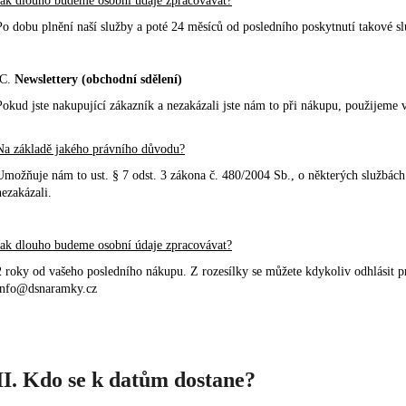
Jak dlouho budeme osobní údaje zpracovávat?
Po dobu plnění naší služby a poté 24 měsíců od posledního poskytnutí takové s
C.
Newslettery (obchodní sdělení)
Pokud jste nakupující zákazník a nezakázali jste nám to při nákupu, použijeme 
Na základě jakého právního důvodu?
Umožňuje nám to ust. § 7 odst. 3 zákona č. 480/2004 Sb., o některých službách
nezakázali.
Jak dlouho budeme osobní údaje zpracovávat?
2 roky od vašeho posledního nákupu. Z rozesílky se můžete kdykoliv odhlásit p
info@dsnaramky.cz
II. Kdo se k datům dostane?