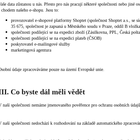
Vaše data zůstanou u nás. Přesto pro nás pracují některé společnosti nebo jiné 
s chodem našeho e-shopu. Jsou to:
provozovatel e-shopové platformy Shoptet (společnost Shoptet a.s., se 
35 675, společnost je zapsaná u Městského soudu v Praze, oddíl B vložk
společnosti podílející se na expedici zboží (Zásilkovna, PPL, Česká pošt
společnosti podílející se na expedici plateb (ČSOB)
poskytovatel e-mailingové služby
marketingová agentura
Osobní údaje zpracováváme pouze na území Evropské unie.
III. Co byste dál měli vědět
V naší společnosti nemáme jmenovaného pověřence pro ochranu osobních údajů
V naší společnosti nedochází k rozhodování na základě automatického zpracován