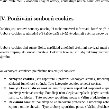
Pokud byste měli k osobním údajům otázky, kontaktujte nás na e-mailové adre
IV. Používání souborů cookies
Cookies jsou textové soubory obsahující malé množství informací, které se při 
Soubory cookies se následně při každé další návštěvě odesílají zpět na webovou
Soubory cookies plní různé úlohy, například umožňují efektivní navigaci mezi 
celkově zlepšují zkušenost uživatele. Dokážou také zajistit, aby reklamy zobra
zájmům.
Na webových stránkách používáme následující cookies:
Nezbytné cookies
: jsou zapotřebí k provozu webových stránek, umožňují 
základní funkčnosti stránek. Tato kategorie cookies se nedá zakázat.
Analytické/statistické cookies
: umožňují nám například rozpoznat a zjist
používají webové stránky. Pomáhají nám zlepšovat způsob, jakým stránk
najít to, co hledají. Tyto soubory spouštíme pouze s Vaším předchozím 
Reklamní cookies:
používají se ke sledování preferencí a umožňují zobr
zájmu a online chování. Tyto soubory spouštíme pouze s Vaším předcho