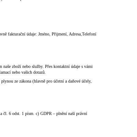
avně fakturační údaje: Jméno, Přijmení, Adresa,Telefoní
 naše zboží nebo služby. Přes kontaktní údaje s vámi
lamací nebo vašich dotazů.
 plynou ze zákona (hlavně pro účetní a daňové účely,
a čl. 6 odst. 1 písm. c) GDPR – plnění naší právní