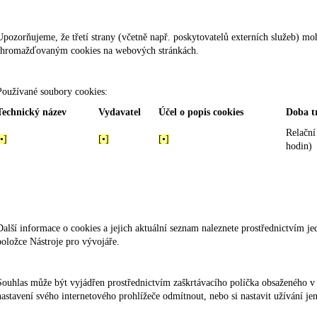
Upozorňujeme, že třetí strany (včetně např. poskytovatelů externích služeb) m
shromažďovaným cookies na webových stránkách.
Používané soubory cookies:
Technický název
Vydavatel
Účel o popis cookies
Doba t
Relační
•]
[•]
[•]
hodin)
Další informace o cookies a jejich aktuální seznam naleznete prostřednictvím jed
položce Nástroje pro vývojáře.
Souhlas může být vyjádřen prostřednictvím zaškrtávacího políčka obsaženého v t
nastavení svého internetového prohlížeče odmítnout, nebo si nastavit užívání je