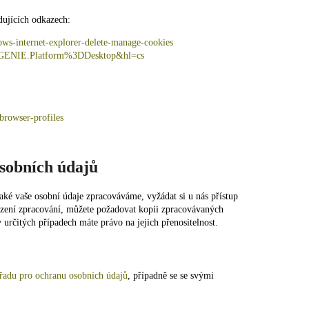
dujících odkazech:
ows-internet-explorer-delete-manage-cookies
co=GENIE.Platform%3DDesktop&hl=cs
browser-profiles
osobních údajů
aké vaše osobní údaje zpracováváme, vyžádat si u nás přístup
ezení zpracování, můžete požadovat kopii zpracovávaných
 určitých případech máte právo na jejich přenositelnost.
řadu pro ochranu osobních údajů
, případně se se svými