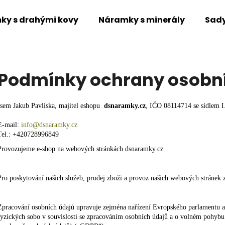
ky s drahými kovy
Náramky s minerály
Sad
Co potřebujete najít?
Podmínky ochrany osobn
HLEDAT
Jsem Jakub Pavliska, majitel eshopu
dsnaramky.cz
, IČO 08114714 se sídlem
I
E-mail:
info@dsnaramky.cz
Tel.: +420728996849
Provozujeme e-shop na webových stránkách dsnaramky.cz
Pro poskytování našich služeb, prodej zboži a provoz našich webových stránek 
Zpracování osobních údajů upravuje zejména nařízení Evropského parlamentu 
fyzických sobo v souvislosti se zpracováním osobních údajů a o volném pohybu 