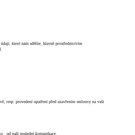
údaji, které nám sdělíte, hlavně prostřednictvím
l.
uvě, resp. provedení opatření před uzavřením smlouvy na vaši
ky . od naší poslední komunikace.