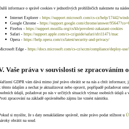
Další informace o správě cookies v jednotlivých prohlížečích naleznete na násle
Internet Explorer -
https://support.microsoft.com/cs-cz/help/17442/wind
Google Chrome -
https://support.google.com/chrome/answer/95647?
Firefox -
https://support.mozilla.org/cs/kb/povoleni-zakazani-cookies
Safari -
https://support.apple.com/cs-cz/guide/safari/sfri11471/mac
Opera -
https://help.opera.com/cs/latest/security-and-privacy/
Microsoft Edge -
https://docs.microsoft.com/cs-cz/sccm/compliance/deploy-use/
V. Vaše práva v souvislosti se zpracováním 
Nařízení GDPR vám dává mimo jiné právo obrátit se na nás a chtít informace, j
k těmto údajům a nechat je aktualizovat nebo opravit, popřípadě požadovat om
osobních údajů, požadovat po nás v určitých situacích výmaz osobních údajů a v
Proti zpracování na základě oprávněného zájmu lze vznést námitku.
Pokud si myslíte, že s daty nenakládáme správně, máte právo podat stížnost u
Ú
nároky obrátit na soud.