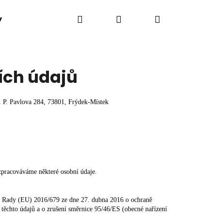
Hledat
Přihlášení
Nákupní
y
Růžence a náhrdelníky
Obrazy
Betono
košík
ích údajů
. P. Pavlova 284,
73801, Frýdek-Místek
zpracováváme některé osobní údaje.
a Rady (EU) 2016/679 ze dne 27. dubna 2016 o ochraně
těchto údajů a o zrušení směrnice 95/46/ES (obecné nařízení