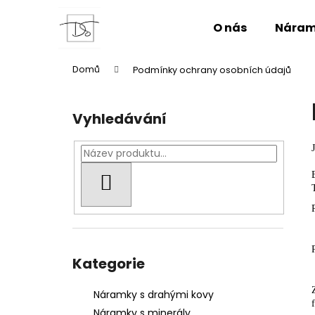
K
Přejít
na
o
O nás
Náram
obsah
Zpět
Zpět
š
do
do
í
Domů
Podmínky ochrany osobních údajů
k
obchodu
obchodu
P
o
Vyhledávání
s
t
r
a
HLEDAT
n
n
í
Přeskočit
p
kategorie
Kategorie
a
n
Náramky s drahými kovy
e
Náramky s minerály