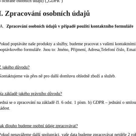
o ochraně osobních údajů) („GDPR“)
I. Zpracování osobních údajů
A.
Zpracování osobních údajů v případě použití kontaktního formuláře
Pokud poptáváte naše produkty a služby, budeme pracovat s vašimi kontaktními 
poptávkového formuláře. Jsou to: Jméno, Přijmení, Adresa,Telefoní číslo, Emai
Z jakého důvodu?
Kontaktujeme vás přes ně pro další domluvu ohledně zboží a služeb.
Na základě jakého právního důvodu?
Jedná se o zpracování na základě čl. 6 odst. 1 písm. b) GDPR – jednání o smlo
žádost.
Jak dlouho budeme osobní údaje zpracovávat?
Pokud nenavážeme další spolupráci, vaše data budeme zpracovávat nejdéle 2 ro