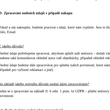
B.
Zpracování osobních údajů v případě nákupu
Pokud u nás nakoupíte, budeme pracovat s údaji, které nám vyplníte. Jsou to hl
číslo, Email.
Z jakého důvodu?
Osobní údaje potřebujeme zpracovat, abychom splnili naši smlouvu – dodali vám
budeme také komunikovat ohledně stavu vaší objednávky, případně ohledně rek
Osobní údaje budeme dále zpracovávat pro splnění našich povinností, které nám
případně pro vyřízení reklamací a jiné).
Na základě jakého právního důvodu osobní údaje zpracováváme?
Jedná se o zpracování na základě čl. 6 odst. 1 písm. b) GDPR – plnění smlouvy 
povinnosti.