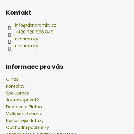
Z
á
Kontakt
p
a
info
@
dsnaramky.cz
t
+420 728 996 849
í
dsnaramky
dsnaramky
Informace pro vás
O nás
Kontakty
Spolupráce
Jak nakupovat?
Doprava a Platba
Velikostní tabulka
Nejčastější dotazy
Obchodní podmínky