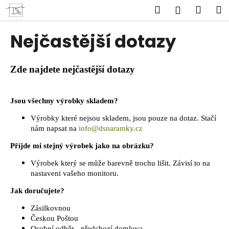
K
Přejít
Hledat
Náku
M
Přihlášen
na
o
obsah
Zpět
Zpět
košík
š
Nejčastější dotazy
í
C
k
o
Zde najdete nejčastější dotazy
p
o
Jsou všechny výrobky skladem?
t
Výrobky které nejsou skladem, jsou pouze na dotaz. Stačí
ř
nám napsat na
info@dsnaramky.cz
e
b
Příjde mi stejný výrobek jako na obrázku?
u
Výrobek který se může barevně trochu lišit. Závisí to na
j
nastaveni vašeho monitoru.
e
Jak doručujete?
t
Zásilkovnou
e
Českou Poštou
n
Osobní odběr - předchozí domluva