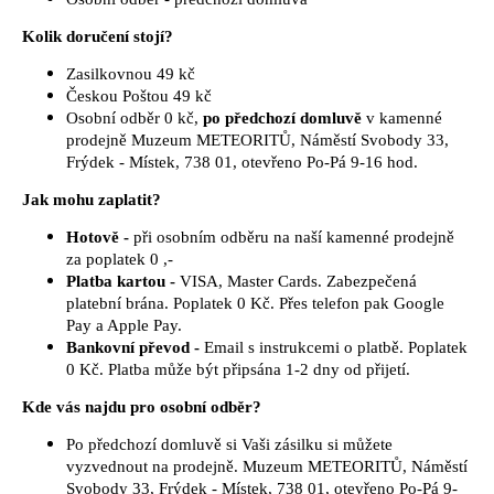
a
Kolik doručení stojí?
j
Zasilkovnou 49 kč
í
Českou Poštou 49 kč
t
Osobní odběr 0 kč,
po předchozí domluvě
v kamenné
?
prodejně Muzeum METEORITŮ, Náměstí Svobody 33,
Frýdek - Místek, 738 01, otevřeno Po-Pá 9-16 hod.
Jak mohu zaplatit?
Hotově -
při osobním odběru na naší kamenné prodejně
HLEDAT
za poplatek 0 ,-
Platba kartou -
VISA, Master Cards. Zabezpečená
platební brána. Poplatek 0 Kč. Přes telefon pak Google
Pay a Apple Pay.
Bankovní převod -
Email s instrukcemi o platbě. Poplatek
0 Kč. Platba může být připsána 1-2 dny od přijetí.
Kde vás najdu pro osobní odběr?
Po předchozí domluvě si Vaši zásilku si můžete
vyzvednout na prodejně. Muzeum METEORITŮ, Náměstí
Svobody 33, Frýdek - Místek, 738 01, otevřeno Po-Pá 9-