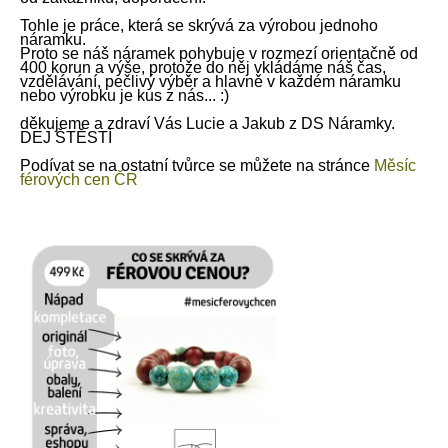
Tohle je pr
á
ce, kter
á
se skr
ý
v
á
za v
ý
robou jednoho
n
á
ramku.
Proto se
náš
n
á
ramek pohybuje v rozmez
í
orientačně
od
400 korun
a
v
ý
še, protože do něj vkl
á
d
á
m
e
náš
čas,
vzděl
á
v
á
n
í
, pečliv
ý
v
ý
běr
a hlavně v každém náramku
nebo výrobku je kus z nás
... :)
děkujeme a zdraví Vás Lucie a Jakub z DS Náramky.
DEJ ŠTĚSTÍ
Podívat se na ostatní tvůrce se můžete na stránce
Měsíc
férových cen ČR