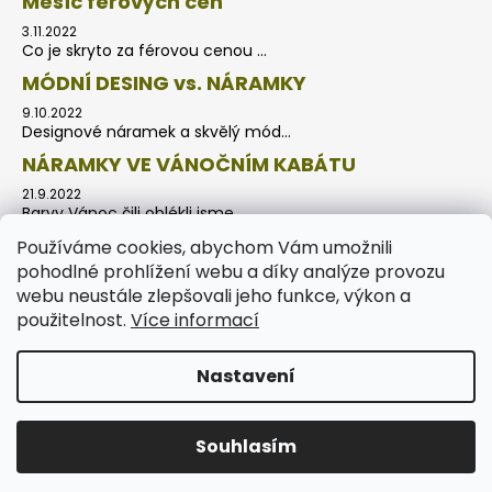
Měsíc férových cen
3.11.2022
Co je skryto za férovou cenou ...
MÓDNÍ DESING vs. NÁRAMKY
9.10.2022
Designové náramek a skvělý mód...
NÁRAMKY VE VÁNOČNÍM KABÁTU
21.9.2022
Barvy Vánoc čili oblékli jsme ...
Používáme cookies, abychom Vám umožnili
pohodlné prohlížení webu a díky analýze provozu
webu neustále zlepšovali jeho funkce, výkon a
použitelnost.
Více informací
Nastavení
UPOZORNĚNÍ: používání drahých kamenů, minerálů, či kovu
nenahrazuje lékařskou péči, či alternativní léčbu. Veškeré
Vytvořil Shoptet
informace o vlastnostech kamenů, minerálů či kovů jsou
pouze informativní a vycházejí z mýtu a tradic v lidovém
Souhlasím
Copyright 2026
DS náramky
. Všechna práva vyhrazena.
léčitelství.