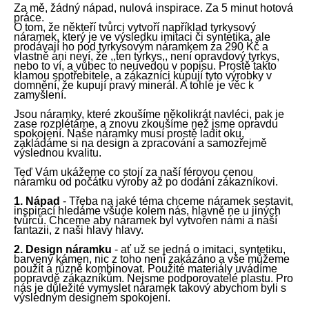
Za mě, ž
á
dn
ý
n
á
pad, nulov
á
inspirace. Za 5 minut hotov
á
a
pr
á
ce.
O tom, že někteř
í
tvůrci vytvoř
í
například
tyrkysov
ý
j
n
á
ramek, kter
ý
je ve v
ý
sledku imitaci či syntetika, ale
prod
á
vaj
í
ho pod tyrkysov
ý
m n
á
ramkem za 290 Kč a
í
vlastně ani nev
í
, že ,,ten tyrkys,, nen
í
opravdov
ý
tyrky
s
,
nebo to v
í
, a vůbec to neuvedou v popisu.
Prostě takto
t
klamou spotřebitele, a zákazníci kupují tyto výrobky v
?
domnění, že kupují pravý minerál. A t
ohle je věc k
zamyšlení
.
Jsou n
á
ramky, kter
é
zkouš
í
m
e
několikr
á
t navl
é
ci, pak je
zase rozpl
étáme
,
a
znovu zkouš
í
m
e
než js
me
opravdu
spokojen
í
.
Naše náramky musí prostě ladit oku,
zakládáme si na design a zpracování a samozřejmě
výslednou kvalitu.
HLEDAT
Teď Vám ukážeme
co stoj
í
za naš
í
f
é
rovou cenou
n
á
ramku od poč
á
tku v
ý
roby až po dod
á
n
í
z
á
kazn
í
kovi.
1. N
á
pad
- Třeba na jak
é
t
é
ma chc
eme
n
á
ramek sestavit,
inspirac
í
hled
á
m
e
všude kolem
nás
, hlavně ne u jin
ý
ch
tvůrců. Chc
eme
aby n
á
ramek byl vytvořen
námi
a naší
fantazii,
z naši hlavy
hlav
y
.
2. Design n
á
ramku
- ať už se jedn
á
o imitaci, syntetiku,
barven
ý
k
á
men, nic z toho nen
í
zak
á
z
á
no a vše m
ůžeme
použ
í
t a různě kombinovat.
Použité materiály uvádíme
popravdě zákazníkům. Nejsme
podporovatel
é
plastu. Pro
nás
je důležit
é
vymyslet n
á
ramek
takový
abych
om
byli s
výsledným designem
spokojen
í
.