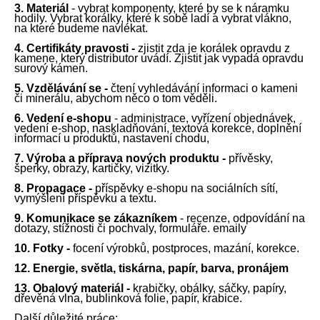
3. Materi
á
l
- vybrat komponenty, kter
é
by se k n
á
ramku
hodily. Vybrat kor
á
lky, kter
é
k sobě ladí
a vybrat vl
á
kno,
na kter
é
bud
eme
navl
é
kat.
4. Certif
i
k
á
ty
pravosti -
zji
stit
zda je kor
á
lek opravdu z
kamene, kter
ý
distributor uv
á
d
í
. Zji
stit
jak vypad
á
opravdu
surov
ý
k
á
men.
5. Vzděl
á
v
á
n
í
se -
čten
í
vyhled
á
v
á
n
í
informaci o kamen
i
či miner
á
lu, abych
om něco o tom věděli
.
6.
Vedení e-shopu
- administrace
,
vyřízení
objednávek
,
vedení
e-shop,
naskladňování
,
textová
korekce
,
doplnění
informac
í u
produktů
,
nastavení
chodu
,
7. V
ý
roba
a
příprava
nov
ý
ch produktu -
př
í
věsky,
šperky, obrazy, kartičky,
vizitky
.
8. Propagace -
příspěvky
e-shop
u na
soc
i
á
ln
í
ch
s
í
t
í
,
vym
ý
šlen
í
př
í
spěvku
a
textu.
9.
Komunikace se zákazníkem
- recenze, odpovíd
á
n
í
na
dotazy, stížnosti či pochvaly,
formuláře.
emaily
10. Fot
ky
-
focení výrobků, postproces, mazání, korekce.
12. Energie, světla, tisk
á
rna, pap
í
r, barva,
pronájem
13.
Obalový materiál -
krabičky, obálky, sáčky, papíry,
dřevěná vlna, bublinková folie, papír, krabice
.
Dalš
í
důležité
pr
á
ce: