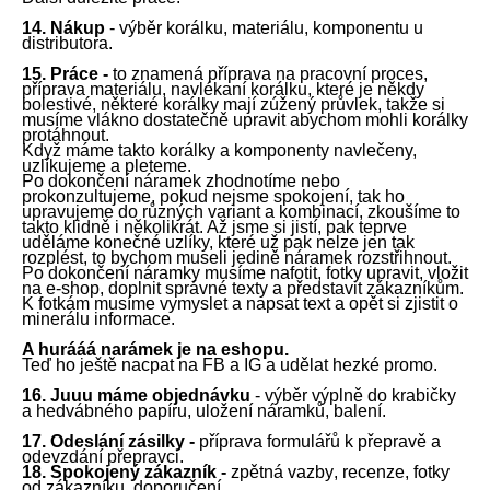
14. N
á
kup
- v
ý
běr kor
á
lku, materi
á
lu, komponentu u
distributora.
15. Pr
á
ce -
to znamen
á
př
í
prava na pracovn
í
proces,
př
í
prava materi
á
lu, navl
é
kan
í
kor
á
lku, kter
é
je někdy
bolestiv
é
, někter
é
kor
á
lky maj
í
z
ú
žen
ý
průvlek, takže si
mus
í
m
e
vl
á
kno dostatečně upravit abych
om
mohl
i
kor
á
lk
y
prot
á
hnout.
Když m
á
m
e
takto kor
á
lky a komponenty navlečeny,
uzl
í
kuj
eme
a plet
eme.
Po dokončen
í
n
á
ramek zhodnot
í
m
e nebo
prokonzultujeme
, pokud nejs
me
spokojen
í
,
tak ho
upravujeme do různých variant a kombinací, zkoušíme to
takto klidně i několikrát
. Až js
me
si jist
í
, pak teprve
uděl
á
m
e
konečn
é
uzl
í
ky, kter
é
už pak nelze jen tak
rozpl
é
st,
to bychom museli jedině náramek rozstřihnout
.
Po dokončen
í
n
á
ram
ky
mus
í
m
e
nafotit, fotky upravit, vložit
na e-shop,
doplnit správné texty a představit zákazníkům
.
K fotk
á
m mus
í
m
e
vymyslet a napsat text a opět si zjistit o
miner
á
lu informace.
A hur
ááá
nar
á
mek je na eshopu.
Te
ď
ho ještě nacpat na FB a IG
a udělat hezké promo
.
16. Juuu m
á
me objedn
á
vku
- v
ý
běr v
ý
plně do krabičky
a hedv
á
bn
é
ho pap
í
ru, uložen
í
n
á
ramků, balen
í
.
17.
Odeslání zásilky -
příprava formulářů k přepravě a
odevzdání přepravci.
18. Spokojen
ý
z
á
kazn
í
k -
zpětná
vazby
,
recenze
,
fotky
od
zákazníku
,
doporučení.