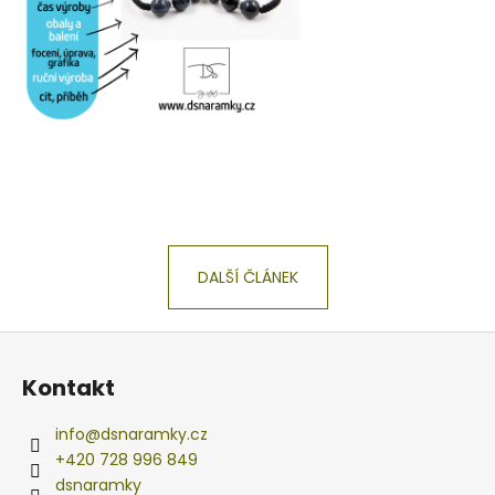
DALŠÍ ČLÁNEK
Z
á
Kontakt
p
a
info
@
dsnaramky.cz
t
+420 728 996 849
í
dsnaramky