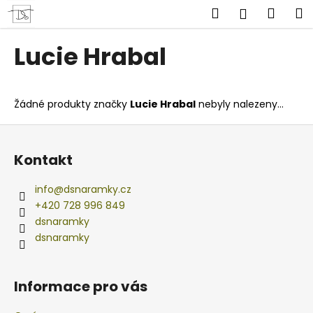
K
Přejít
Hledat
Náku
M
Přihlášen
na
o
obsah
Zpět
Zpět
košík
š
Lucie Hrabal
í
C
k
o
Žádné produkty značky
Lucie Hrabal
nebyly nalezeny...
p
o
Z
t
á
Kontakt
ř
p
e
a
info
@
dsnaramky.cz
b
t
+420 728 996 849
u
í
dsnaramky
j
dsnaramky
e
t
Informace pro vás
e
n