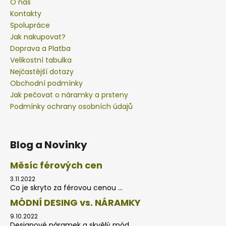
O nás
a
Kontakty
j
Spolupráce
í
Jak nakupovat?
Doprava a Platba
t
Velikostní tabulka
?
Nejčastější dotazy
Obchodní podmínky
Jak pečovat o náramky a prsteny
Podmínky ochrany osobních údajů
HLEDAT
Blog a Novinky
Měsíc férových cen
3.11.2022
Co je skryto za férovou cenou ...
MÓDNÍ DESING vs. NÁRAMKY
9.10.2022
Designové náramek a skvělý mód...